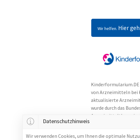
Hier ge
Wir helfen.
Kinderformularium.DE 
von Arzneimitteln bei 
aktualisierte Arzneimi
wurde durch das Bunde
Arzneimitteltherapiesi
Datenschutzhinweis
➔ Unsere Arbeit wird 
Wir verwenden Cookies, um Ihnen die optimale Nutzun
➔ Unser Fortbestand 