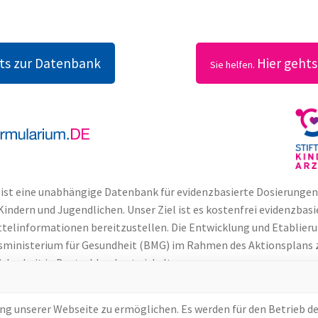
hts zur Datenbank
Hier geht
Sie helfen.
ist eine unabhängige Datenbank für evidenzbasierte Dosierunge
Kindern und Jugendlichen. Unser Ziel ist es kostenfrei evidenzbasi
ttelinformationen bereitzustellen. Die Entwicklung und Etablier
sministerium für Gesundheit (BMG) im Rahmen des Aktionsplans 
cherheit in Deutschland entwickelt.
durch kontinuierlich steigende Nutzerzahlen honoriert.
g unserer Webseite zu ermöglichen. Es werden für den Betrieb de
ist abhängig von Unterstützungen und Spenden.